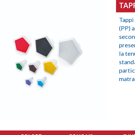
TAPP
Tappi
(PP) a
secon
presen
la te
stand
partic
matra