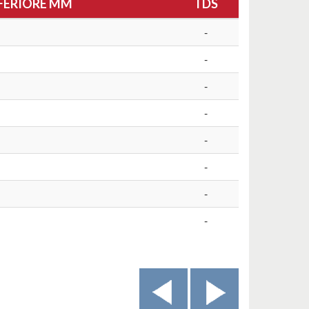
FERIORE MM
TDS
-
-
-
-
-
-
-
-