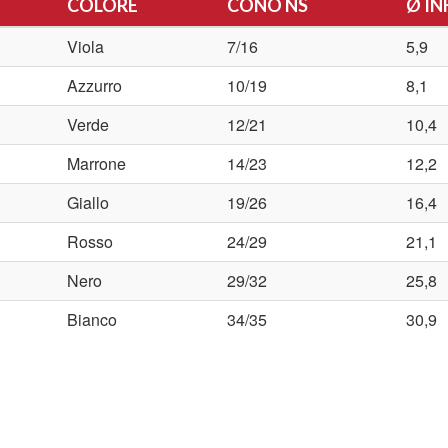
COLORE
CONO NS
Ø IN
Viola
7/16
5,9
Azzurro
10/19
8,1
Verde
12/21
10,4
Marrone
14/23
12,2
Giallo
19/26
16,4
Rosso
24/29
21,1
Nero
29/32
25,8
Bianco
34/35
30,9