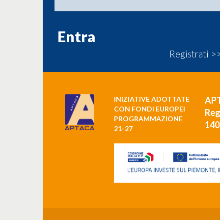
Registrati >
INIZIATIVE ADOTTATE
AP
CON FONDI EUROPEI
Reg
PROGRAMMAZIONE
140
21-27