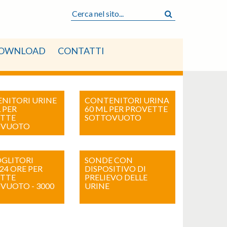
OWNLOAD
CONTATTI
NITORI URINE
CONTENITORI URINA
 PER
60 ML PER PROVETTE
TTE
SOTTOVUOTO
OVUOTO
GLITORI
SONDE CON
24 ORE PER
DISPOSITIVO DI
TTE
PRELIEVO DELLE
VUOTO - 3000
URINE