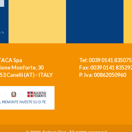
>>
TACA Spa
Tel: 0039 0141 835075
ione Monforte, 30
Fax: 0039 0141 83529
53 Canelli (AT) - ITALY
P. Iva: 00862050960