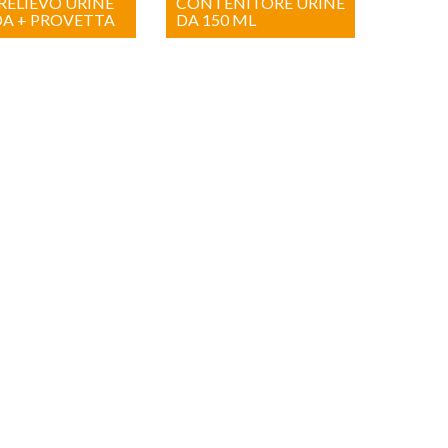
PRELIEVO URINE
CONTENITORE URINE
A + PROVETTA
DA 150 ML