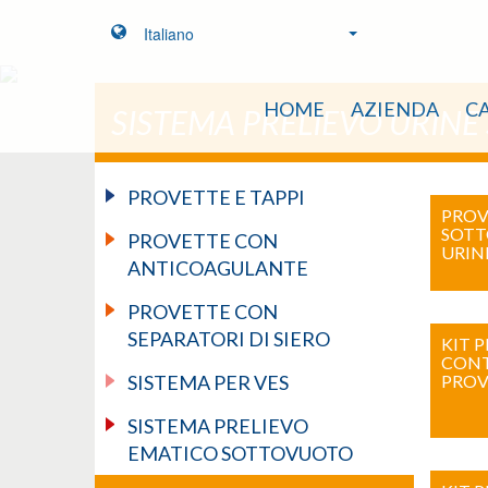
Italiano
HOME
AZIENDA
C
SISTEMA PRELIEVO URIN
PROVETTE E TAPPI
PROV
SOTT
PROVETTE CON
URIN
ANTICOAGULANTE
PROVETTE CON
SEPARATORI DI SIERO
KIT 
CONT
SISTEMA PER VES
PROV
SISTEMA PRELIEVO
EMATICO SOTTOVUOTO