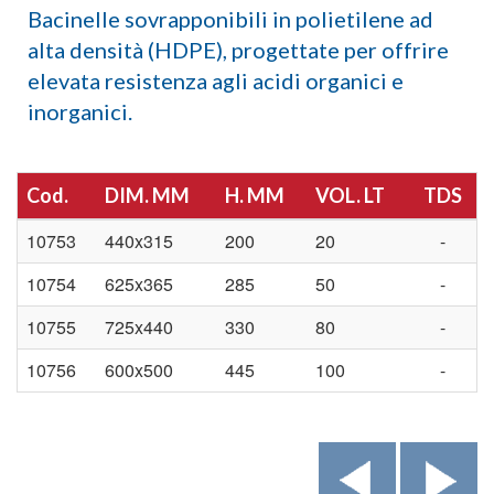
Bacinelle sovrapponibili in polietilene ad
alta densità (HDPE), progettate per offrire
elevata resistenza agli acidi organici e
inorganici.
Cod.
DIM. MM
H. MM
VOL. LT
TDS
10753
440x315
200
20
-
10754
625x365
285
50
-
10755
725x440
330
80
-
10756
600x500
445
100
-