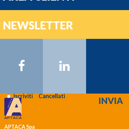
e-mail
NEWSLETTER
Password
Nome:
Cognome:
Email:
Registrati >>>
Letta l'informativa sulla
privacy
:
Iscriviti
Cancellati
APTACA Spa