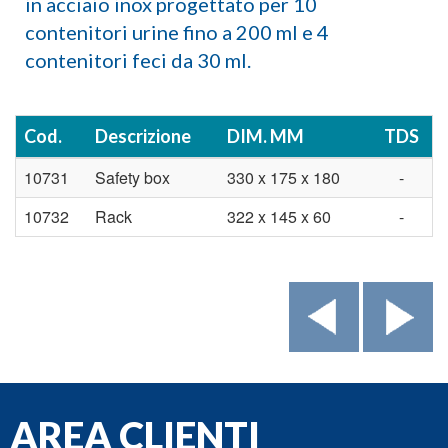
in acciaio inox progettato per 10
contenitori urine fino a 200 ml e 4
contenitori feci da 30 ml.
Cod.
Descrizione
DIM. MM
TDS
10731
Safety box
330 x 175 x 180
-
10732
Rack
322 x 145 x 60
-
AREA CLIENTI