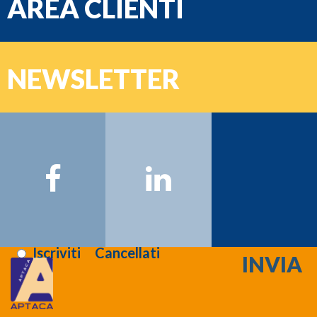
AREA CLIENTI
e-mail
NEWSLETTER
Password
Nome:
Cognome:
Email:
Registrati >>>
Letta l'informativa sulla
privacy
:
Iscriviti
Cancellati