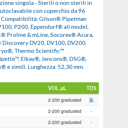
ione singola - Sterili o non sterili in
autoclavabile con coperchio da 96
. Compatibilità: Gilson® Pipetman
P100, P200, Eppendorf® all model,
t® Proline & mLine, Socorex® Acura,
Discovery DV20, DV100, DV200,
ryo®, Thermo Scientific™
ipette™, Elkay®, Jencons®, DSG®,
® e simili. Lunghezza: 52,30 mm.
VOL. µL
TDS
2-200 graduated
2-200 graduated
-
2-200 graduated
-