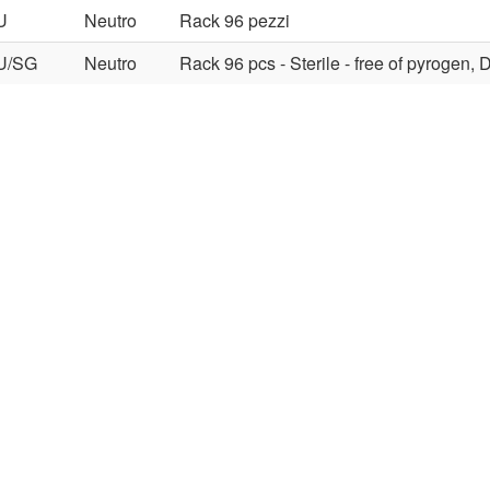
U
Neutro
Rack 96 pezzi
U/SG
Neutro
Rack 96 pcs - Sterile - free of pyroge