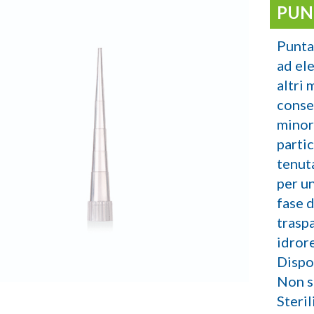
PUN
Punta
ad el
altri 
conse
minor
parti
tenut
per un
fase 
trasp
idrore
Dispon
Non st
Steril