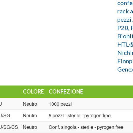
confez
rack 
pezzi
P20, 
Biohi
HTL® 
Nichi
Finnp
Genex
COLORE
CONFEZIONE
U
Neutro
1000 pezzi
U/SG
Neutro
5 pezzi - sterile - pyrogen free
U/SG/CS
Neutro
Conf. singola - sterile - pyrogen free