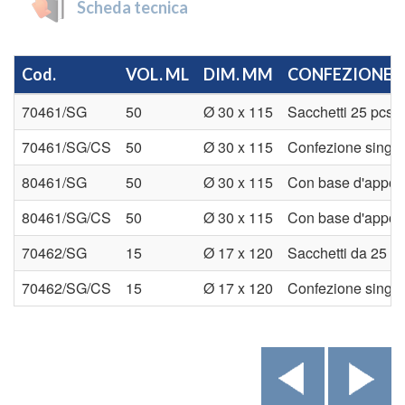
Scheda tecnica
Cod.
VOL. ML
DIM. MM
CONFEZIONE
70461/SG
50
Ø 30 x 115
Sacchetti 25 pcs
70461/SG/CS
50
Ø 30 x 115
Confezione singo
80461/SG
50
Ø 30 x 115
Con base d'appogg
80461/SG/CS
50
Ø 30 x 115
Con base d'appogg
70462/SG
15
Ø 17 x 120
Sacchetti da 25 p
70462/SG/CS
15
Ø 17 x 120
Confezione singo