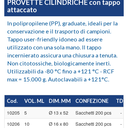
PROVETTE CILINDRICHE con tappo
attaccato
In polipropilene (PP), graduate, ideali per la
conservazione e il trasporto di campioni.
Tappo user-friendly idoneo ad essere
utilizzato con una sola mano. Il tappo
incernierato assicura una chiusura a tenuta.
Non citotossiche, biologicamente inerti.
Utilizzabili da -80 °C fino a +121 °C - RCF
max = 15.000 g. Autoclavabili a +121°C.
Cod.
VOL. ML
DIM. MM
CONFEZIONE
TDS
10205
5
Ø 13 x 52
Sacchetti 200 pcs
-
10206
10
Ø 16 x 80
Sacchetti 200 pcs
-