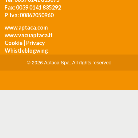
Fax: 0039 0141 835292
P. Iva: 00862050960
www.aptaca.com
www.vacuaptaca.it
Cookie
|
Privacy
Whistleblogwing
© 2026 Aptaca Spa. All rights reserved