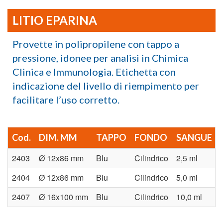
LITIO EPARINA
Provette in polipropilene con tappo a
pressione, idonee per analisi in Chimica
Clinica e Immunologia. Etichetta con
indicazione del livello di riempimento per
facilitare l’uso corretto.
Cod.
DIM. MM
TAPPO
FONDO
SANGUE
2403
Ø 12x86 mm
Blu
Cilindrico
2,5 ml
2404
Ø 12x86 mm
Blu
Cilindrico
5,0 ml
2407
Ø 16x100 mm
Blu
Cilindrico
10,0 ml