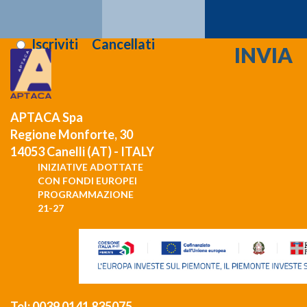
Registrati >>>
Letta l'informativa sulla
privacy
:
Iscriviti
Cancellati
APTACA Spa
Regione Monforte, 30
14053 Canelli (AT) - ITALY
INIZIATIVE ADOTTATE
CON FONDI EUROPEI
PROGRAMMAZIONE
21-27
Tel: 0039 0141 835075