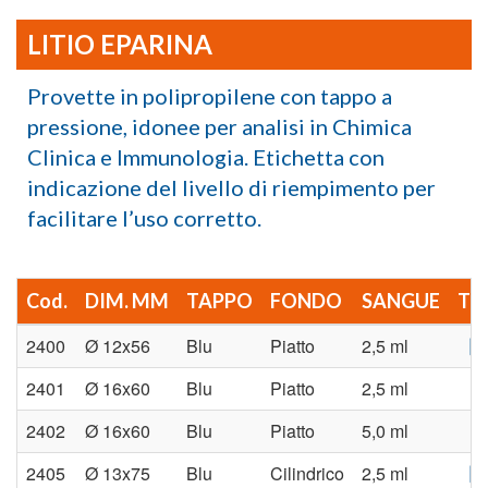
LITIO EPARINA
Provette in polipropilene con tappo a
pressione, idonee per analisi in Chimica
Clinica e Immunologia. Etichetta con
indicazione del livello di riempimento per
facilitare l’uso corretto.
Cod.
DIM. MM
TAPPO
FONDO
SANGUE
TD
2400
Ø 12x56
Blu
Piatto
2,5 ml
2401
Ø 16x60
Blu
Piatto
2,5 ml
-
2402
Ø 16x60
Blu
Piatto
5,0 ml
-
2405
Ø 13x75
Blu
Cilindrico
2,5 ml