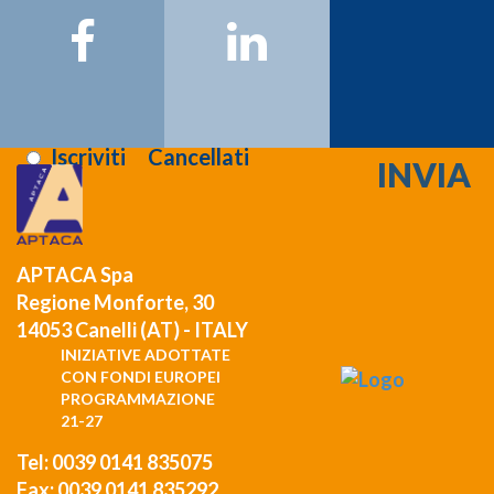
Email:
Registrati >>>
Letta l'informativa sulla
privacy
:
Iscriviti
Cancellati
APTACA Spa
Regione Monforte, 30
14053 Canelli (AT) - ITALY
INIZIATIVE ADOTTATE
CON FONDI EUROPEI
PROGRAMMAZIONE
21-27
Tel: 0039 0141 835075
Fax: 0039 0141 835292