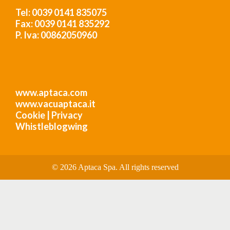
Tel: 0039 0141 835075
Fax: 0039 0141 835292
P. Iva: 00862050960
www.aptaca.com
www.vacuaptaca.it
Cookie
|
Privacy
Whistleblogwing
© 2026 Aptaca Spa. All rights reserved