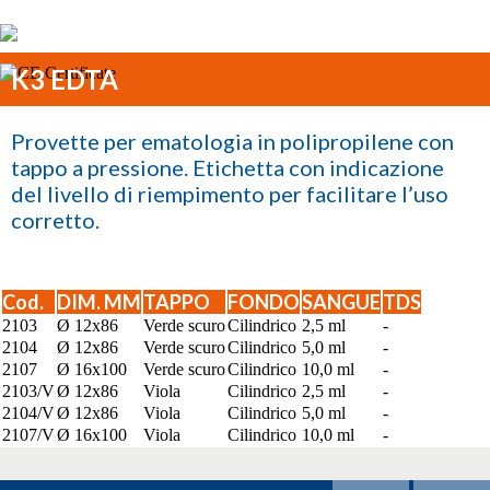
K3 EDTA
Provette per ematologia in polipropilene con
tappo a pressione. Etichetta con indicazione
del livello di riempimento per facilitare l’uso
corretto.
Cod.
DIM. MM
TAPPO
FONDO
SANGUE
TDS
2103
Ø 12x86
Verde scuro
Cilindrico
2,5 ml
-
2104
Ø 12x86
Verde scuro
Cilindrico
5,0 ml
-
2107
Ø 16x100
Verde scuro
Cilindrico
10,0 ml
-
2103/V
Ø 12x86
Viola
Cilindrico
2,5 ml
-
2104/V
Ø 12x86
Viola
Cilindrico
5,0 ml
-
2107/V
Ø 16x100
Viola
Cilindrico
10,0 ml
-