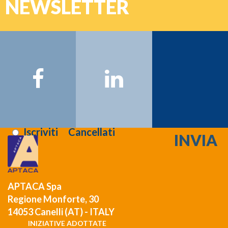
NEWSLETTER
Password
Nome:
Cognome:
Email:
Registrati >>>
Letta l'informativa sulla
privacy
:
Iscriviti
Cancellati
APTACA Spa
Regione Monforte, 30
14053 Canelli (AT) - ITALY
INIZIATIVE ADOTTATE