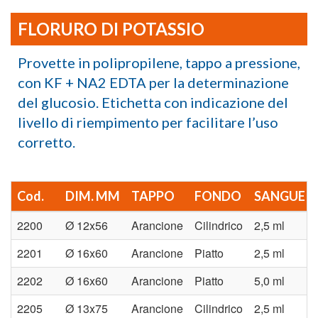
FLORURO DI POTASSIO
Provette in polipropilene, tappo a pressione,
con KF + NA2 EDTA per la determinazione
del glucosio. Etichetta con indicazione del
livello di riempimento per facilitare l’uso
corretto.
Cod.
DIM. MM
TAPPO
FONDO
SANGUE
2200
Ø 12x56
Arancione
Cilindrico
2,5 ml
2201
Ø 16x60
Arancione
Piatto
2,5 ml
2202
Ø 16x60
Arancione
Piatto
5,0 ml
2205
Ø 13x75
Arancione
Cilindrico
2,5 ml