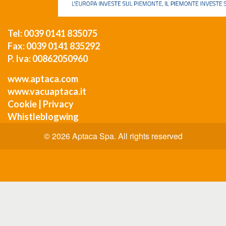
Tel: 0039 0141 835075
Fax: 0039 0141 835292
P. Iva: 00862050960
www.aptaca.com
www.vacuaptaca.it
Cookie
|
Privacy
Whistleblogwing
© 2026 Aptaca Spa. All rights reserved