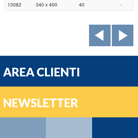
13082
340 x 400
40
-
AREA CLIENTI
e-mail
NEWSLETTER
Password
Nome:
Cognome: