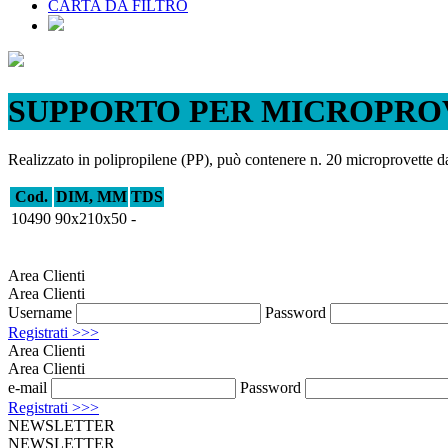
CARTA DA FILTRO
SUPPORTO PER MICROPRO
Realizzato in polipropilene (PP), può contenere n. 20 microprovette d
Cod.
DIM, MM
TDS
10490
90x210x50
-
Area Clienti
Area Clienti
Username
Password
Registrati >>>
Area Clienti
Area Clienti
e-mail
Password
Registrati >>>
NEWSLETTER
NEWSLETTER