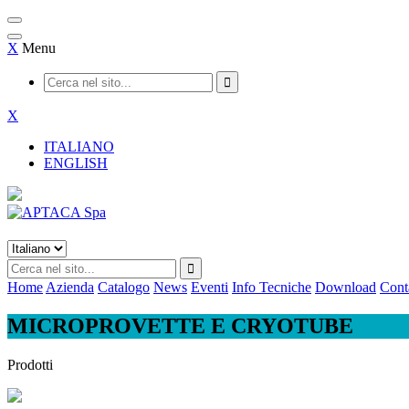
X
Menu
X
ITALIANO
ENGLISH
Home
Azienda
Catalogo
News
Eventi
Info Tecniche
Download
Conta
MICROPROVETTE E CRYOTUBE
Prodotti