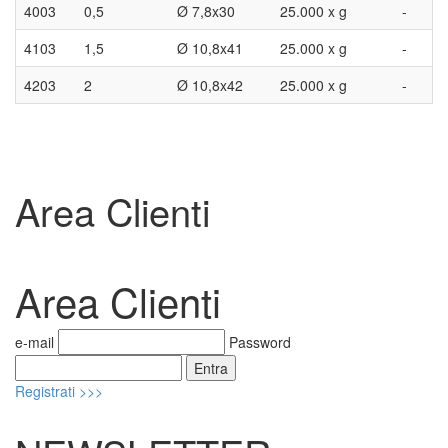
4003
0,5
Ø 7,8x30
25.000 x g
-
4103
1,5
Ø 10,8x41
25.000 x g
-
4203
2
Ø 10,8x42
25.000 x g
-
Area Clienti
Area Clienti
e-mail
Password
Registrati >>>