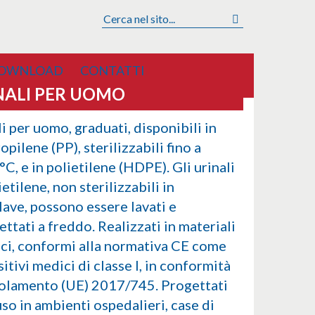
OWNLOAD
CONTATTI
NALI PER UOMO
i per uomo, graduati, disponibili in
opilene (PP), sterilizzabili fino a
C, e in polietilene (HDPE). Gli urinali
ietilene, non sterilizzabili in
lave, possono essere lavati e
ettati a freddo. Realizzati in materiali
ici, conformi alla normativa CE come
itivi medici di classe I, in conformità
golamento (UE) 2017/745. Progettati
uso in ambienti ospedalieri, case di