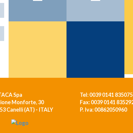
>>
TACA Spa
Tel: 0039 0141 835075
ione Monforte, 30
Fax: 0039 0141 83529
53 Canelli (AT) - ITALY
P. Iva: 00862050960