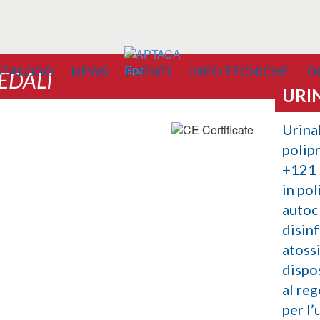
ATALOGO
NEWS
EVENTI
INFO TECNICHE
D
PEDALI
URI
Urinal
polipr
+121 °
in pol
autoc
disinf
atoss
dispos
al re
per l’