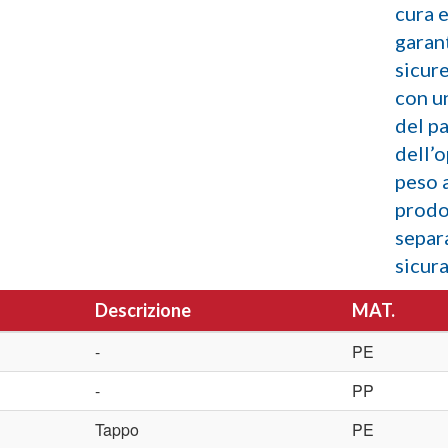
cura e
garan
sicur
con u
del pa
dell’
peso a
prodo
separ
sicura
Descrizione
MAT.
-
PE
-
PP
Tappo
PE