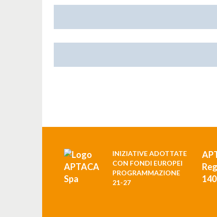
Password
Registrati >
INIZIATIVE ADOTTATE
AP
CON FONDI EUROPEI
Reg
PROGRAMMAZIONE
140
21-27