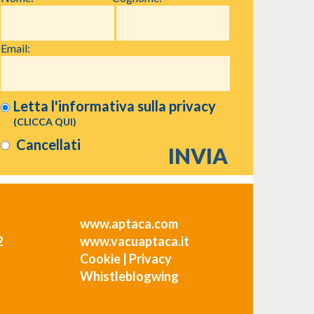
Email:
Letta l'informativa sulla
privacy
(CLICCA QUI)
Cancellati
www.aptaca.com
2
www.vacuaptaca.it
Cookie
|
Privacy
Whistleblogwing