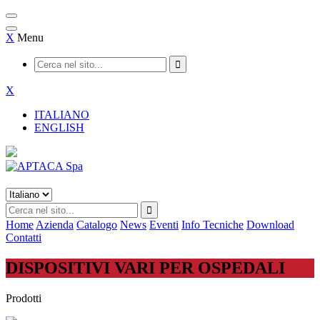
X
Menu
X
ITALIANO
ENGLISH
Home
Azienda
Catalogo
News
Eventi
Info Tecniche
Download
Contatti
DISPOSITIVI VARI PER OSPEDALI
Prodotti