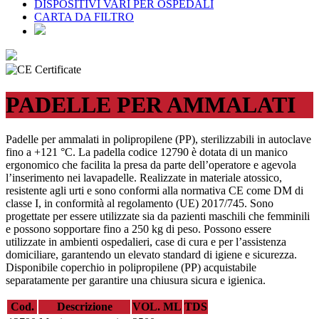
DISPOSITIVI VARI PER OSPEDALI
CARTA DA FILTRO
PADELLE PER AMMALATI
Padelle per ammalati in polipropilene (PP), sterilizzabili in autoclave
fino a +121 °C. La padella codice 12790 è dotata di un manico
ergonomico che facilita la presa da parte dell’operatore e agevola
l’inserimento nei lavapadelle. Realizzate in materiale atossico,
resistente agli urti e sono conformi alla normativa CE come DM di
classe I, in conformità al regolamento (UE) 2017/745. Sono
progettate per essere utilizzate sia da pazienti maschili che femminili
e possono sopportare fino a 250 kg di peso. Possono essere
utilizzate in ambienti ospedalieri, case di cura e per l’assistenza
domiciliare, garantendo un elevato standard di igiene e sicurezza.
Disponibile coperchio in polipropilene (PP) acquistabile
separatamente per garantire una chiusura sicura e igienica.
Cod.
Descrizione
VOL. ML
TDS