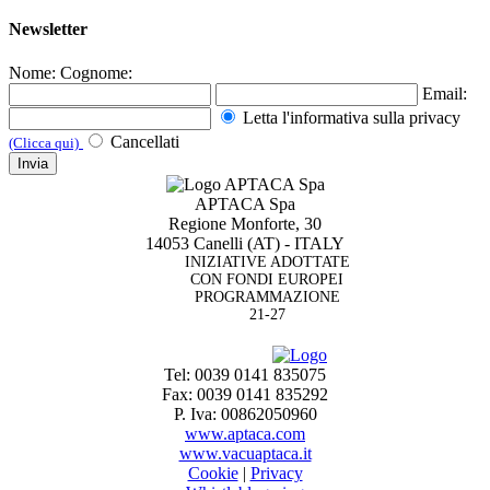
Newsletter
Nome:
Cognome:
Email:
Letta l'informativa sulla
privacy
Cancellati
(Clicca qui)
APTACA Spa
Regione Monforte, 30
14053 Canelli (AT) - ITALY
INIZIATIVE ADOTTATE
CON FONDI EUROPEI
PROGRAMMAZIONE
21-27
Tel: 0039 0141 835075
Fax: 0039 0141 835292
P. Iva: 00862050960
www.aptaca.com
www.vacuaptaca.it
Cookie
|
Privacy