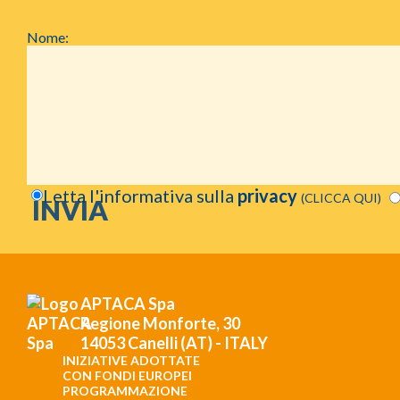
Nome:
Letta l'informativa sulla
privacy
(CLICCA QUI)
APTACA Spa
Regione Monforte, 30
14053 Canelli (AT) - ITALY
INIZIATIVE ADOTTATE
CON FONDI EUROPEI
PROGRAMMAZIONE