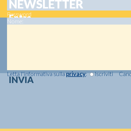
NEWSLETTER
Password
Nome:
Letta l'informativa sulla
privacy
:
Iscriviti
Cance