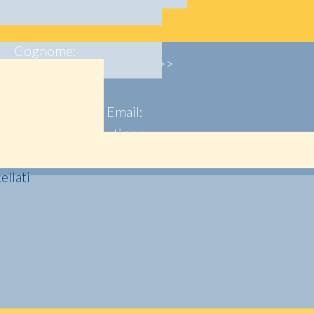
Cognome:
Registrati >>>
Email:
Registrati >>>
llati