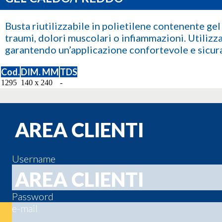
Busta riutilizzabile in polietilene contenente gel
traumi, dolori muscolari o infiammazioni. Utilizz
garantendo un’applicazione confortevole e sicura
Cod.
DIM. MM
TDS
1295
140 x 240
-
AREA CLIENTI
Username
AREA CLIENTI
Password
e-mail