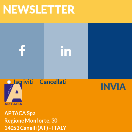
NEWSLETTER
Password
Nome:
Cognome:
Email:
Registrati >>>
Letta l'informativa sulla
privacy
:
Iscriviti
Cancellati
APTACA Spa
Regione Monforte, 30
14053 Canelli (AT) - ITALY