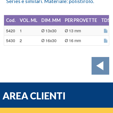
Series e similari. Materiale: polistirolo.
Cod.
VOL. ML
DIM. MM
PER PROVETTE
TDS
5420
1
Ø 13x30
Ø 13 mm
5430
2
Ø 16x30
Ø 16 mm
AREA CLIENTI
e-mail