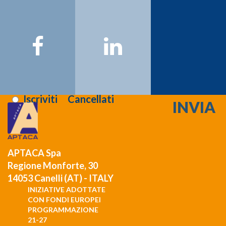
Nome:
Cognome:
Email:
Registrati >>>
Letta l'informativa sulla
privacy
:
Iscriviti
Cancellati
APTACA Spa
Regione Monforte, 30
14053 Canelli (AT) - ITALY
INIZIATIVE ADOTTATE
CON FONDI EUROPEI
PROGRAMMAZIONE
21-27