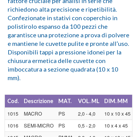
fattore cruciale per analisi in serie che
richiedono alta precisione e ripetibilità.
Confezionate in stativi con coperchio in
polistirolo espanso da 100 pezzi che
garantisce una protezione a prova di polvere
e mantiene le cuvette pulite e pronte all’uso.
Disponibili tappi a pressione idonei per la
chiusura ermetica delle cuvette con
imboccatura a sezione quadrata (10 x 10
mm).
Cod.
Descrizione
MAT.
VOL. ML
DIM. MM
1015
MACRO
PS
2,0 - 4,0
10 x 10 x 45
1016
SEMI-MICRO
PS
0,5 - 2,0
10 x 4 x 45