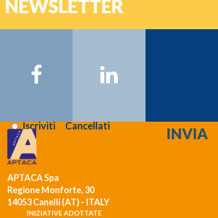
NEWSLETTER
Password
Nome:
Cognome:
Email:
Registrati >>>
Letta l'informativa sulla
privacy
:
Iscriviti
Cancellati
APTACA Spa
Regione Monforte, 30
14053 Canelli (AT) - ITALY
INIZIATIVE ADOTTATE