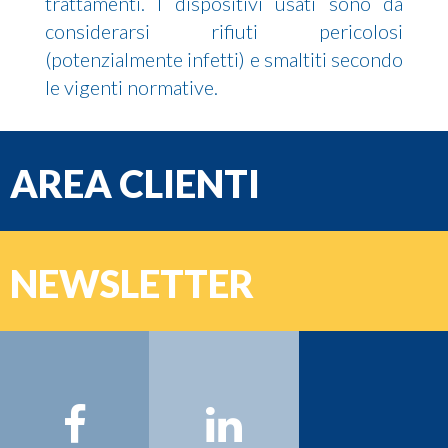
trattamenti. I dispositivi usati sono da
considerarsi rifiuti pericolosi
(potenzialmente infetti) e smaltiti secondo
le vigenti normative.
AREA CLIENTI
e-mail
NEWSLETTER
Password
Nome:
Cognome:
Email: