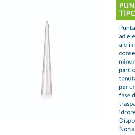
PUN
TIP
Punta
ad el
altri 
conse
minor
parti
tenut
per un
fase 
trasp
idrore
Dispon
Non st