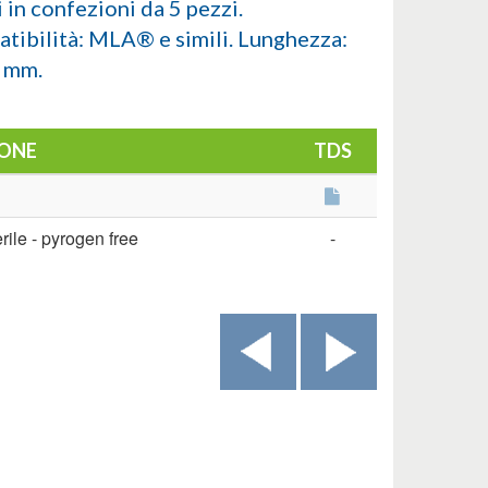
i in confezioni da 5 pezzi.
tibilità: MLA® e simili. Lunghezza:
 mm.
ONE
TDS
erile - pyrogen free
-