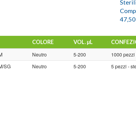
Steril
Compa
47,50
COLORE
VOL. µL
CONFEZI
M
Neutro
5-200
1000 pezzi
M/SG
Neutro
5-200
5 pezzi - st