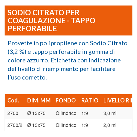
SODIO CITRATO PER
COAGULAZIONE - TAPPO
PERFORABILE
Provette in polipropilene con Sodio Citrato
(3,2 %) e tappo perforabile in gomma di
colore azzurro. Etichetta con indicazione
del livello di riempimento per facilitare
l’uso corretto.
Cod.
DIM. MM
FONDO
RATIO
LIVELLO RI
2700
Ø 13x75
Cilindrico
1:9
3,0 ml
2700/2
Ø 13x75
Cilindrico
1:9
2,0 ml