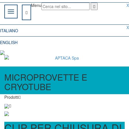
Menu
X
X
ITALIANO
ENGLISH
MICROPROVETTE E
CRYOTUBE
Prodotti
CLIP PER CHIUSURA DI