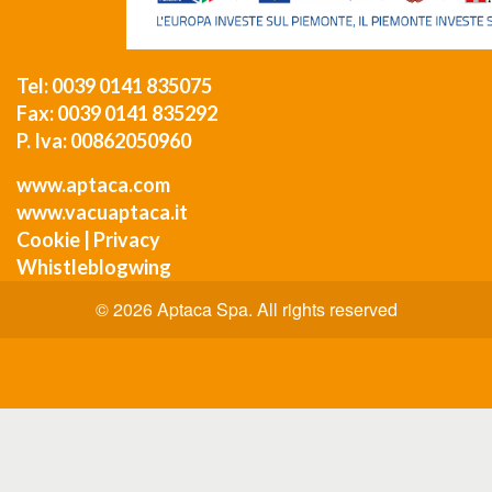
Tel: 0039 0141 835075
Fax: 0039 0141 835292
P. Iva: 00862050960
www.aptaca.com
www.vacuaptaca.it
Cookie
|
Privacy
Whistleblogwing
© 2026 Aptaca Spa. All rights reserved