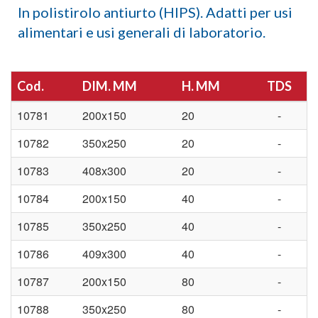
In polistirolo antiurto (HIPS). Adatti per usi
alimentari e usi generali di laboratorio.
Cod.
DIM. MM
H. MM
TDS
10781
200x150
20
-
10782
350x250
20
-
10783
408x300
20
-
10784
200x150
40
-
10785
350x250
40
-
10786
409x300
40
-
10787
200x150
80
-
10788
350x250
80
-