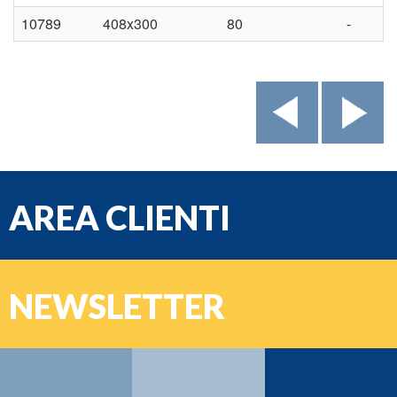
10789
408x300
80
-
AREA CLIENTI
e-mail
NEWSLETTER
Password
Nome:
Cognome: