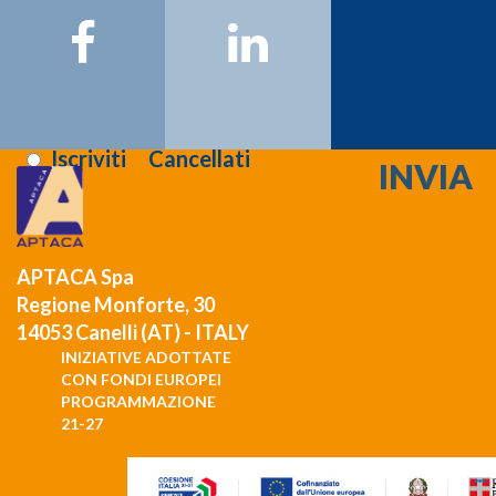
Email:
Registrati >>>
Letta l'informativa sulla
privacy
:
Iscriviti
Cancellati
APTACA Spa
Regione Monforte, 30
14053 Canelli (AT) - ITALY
INIZIATIVE ADOTTATE
CON FONDI EUROPEI
PROGRAMMAZIONE
21-27