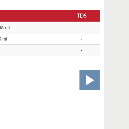
TDS
38 mt
-
5 mt
-
-