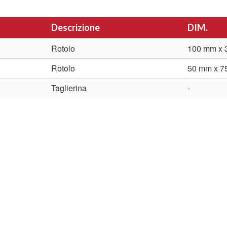
Descrizione
DIM.
Rotolo
100 mm x 
Rotolo
50 mm x 7
Taglierina
-