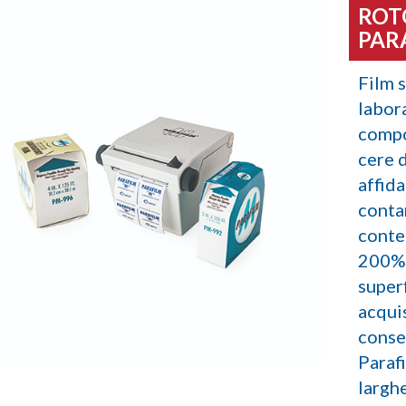
ROT
PAR
Film s
labora
compo
cere 
affid
conta
conte
200% 
superf
acqui
conse
Parafi
largh