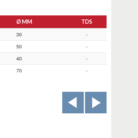
Ø MM
TDS
30
-
50
-
40
-
70
-