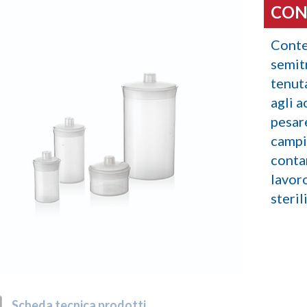
CON
Conten
semitr
tenut
agli a
pesar
campi
conta
lavoro
steril
Scheda tecnica prodotti