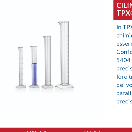
CILI
TPX
In TP
chimi
essere
Confo
5404 
precis
loro t
dei vo
paral
preci