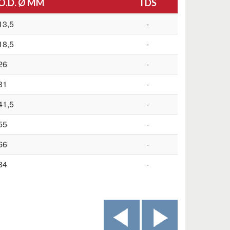
O.D. Ø MM
TDS
13,5
-
18,5
-
26
-
31
-
41,5
-
55
-
66
-
84
-