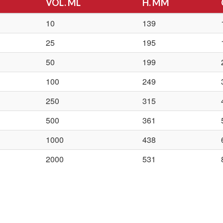
VOL. ML
H. MM
10
139
25
195
50
199
100
249
250
315
500
361
1000
438
2000
531