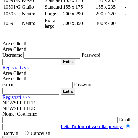
10591/R
Rosso
Standard
155 x 175
155 x 235
-
10591/G
Giallo
Standard
155 x 175
155 x 235
-
10593
Neutro
Large
200 x 290
200 x 320
-
Extra
10594
Neutro
300 x 350
300 x 400
-
large
Area Clienti
Area Clienti
Username
Password
Registrati >>>
Area Clienti
Area Clienti
e-mail
Password
Registrati >>>
NEWSLETTER
NEWSLETTER
Nome:
Cognome:
Email:
Letta l'informativa sulla
privacy
:
Iscriviti
Cancellati