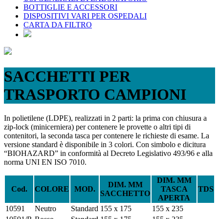
BOTTIGLIE E ACCESSORI
DISPOSITIVI VARI PER OSPEDALI
CARTA DA FILTRO
SACCHETTI PER
TRASPORTO CAMPIONI
In polietilene (LDPE), realizzati in 2 parti: la prima con chiusura a
zip-lock (minicerniera) per contenere le provette o altri tipi di
contenitori, la seconda tasca per contenere le richieste di esame. La
versione standard è disponibile in 3 colori. Con simbolo e dicitura
“BIOHAZARD” in conformità al Decreto Legislativo 493/96 e alla
norma UNI EN ISO 7010.
DIM. MM
DIM. MM
Cod.
COLORE
MOD.
TASCA
TDS
SACCHETTO
APERTA
10591
Neutro
Standard
155 x 175
155 x 235