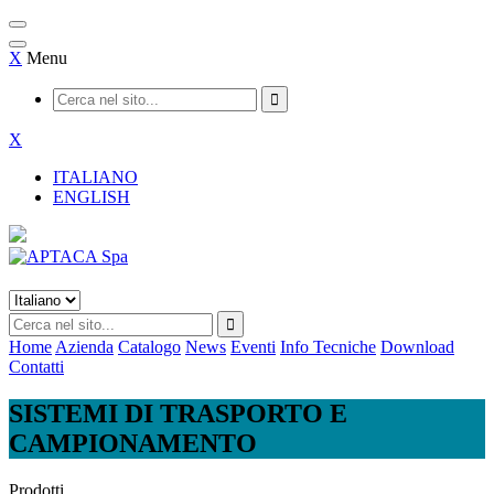
X
Menu
X
ITALIANO
ENGLISH
Home
Azienda
Catalogo
News
Eventi
Info Tecniche
Download
Contatti
SISTEMI DI TRASPORTO E
CAMPIONAMENTO
Prodotti