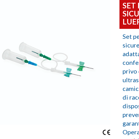
SET
SIC
LUE
Set pe
sicure
adatta
confe
privo 
ultras
camic
di rac
dispo
preven
garan
Operat