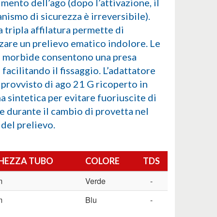
mento dell’ago (dopo l’attivazione, il
nismo di sicurezza è irreversibile).
a tripla affilatura permette di
zzare un prelievo ematico indolore. Le
e morbide consentono una presa
 facilitando il fissaggio. L’adattatore
 provvisto di ago 21 G ricoperto in
 sintetica per evitare fuoriuscite di
e durante il cambio di provetta nel
del prelievo.
HEZZA TUBO
COLORE
TDS
m
Verde
-
m
Blu
-