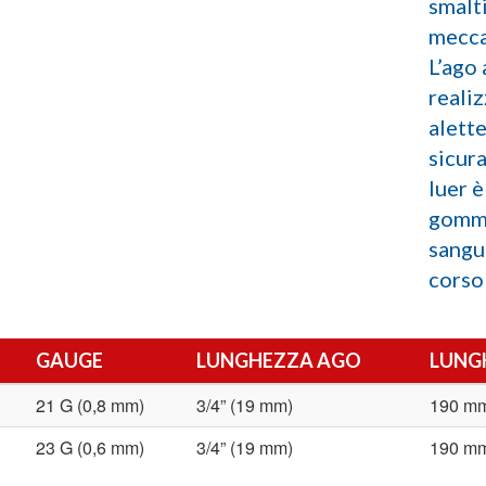
smalti
mecca
L’ago 
reali
alett
sicura
luer è
gomma
sangu
corso 
GAUGE
LUNGHEZZA AGO
LUNG
21 G (0,8 mm)
3/4” (19 mm)
190 m
23 G (0,6 mm)
3/4” (19 mm)
190 m