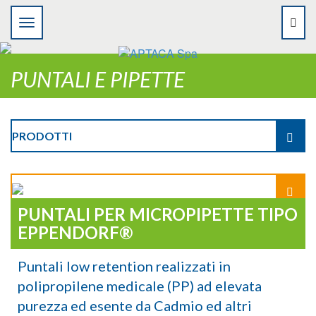
PUNTALI E PIPETTE
PRODOTTI
PUNTALI PER MICROPIPETTE TIPO
EPPENDORF®
Puntali low retention realizzati in
polipropilene medicale (PP) ad elevata
purezza ed esente da Cadmio ed altri