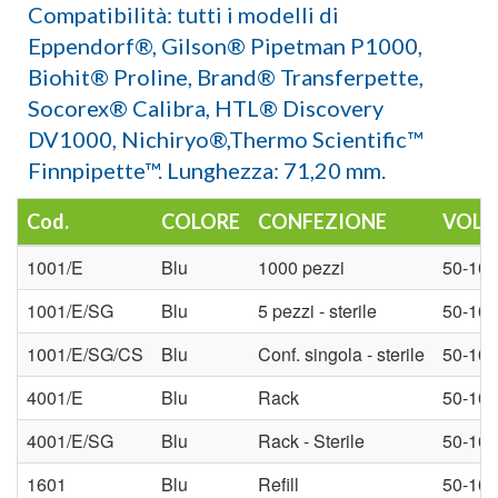
Compatibilità: tutti i modelli di
Eppendorf®, Gilson® Pipetman P1000,
Biohit® Proline, Brand® Transferpette,
Socorex® Calibra, HTL® Discovery
DV1000, Nichiryo®,Thermo Scientific™
Finnpipette™. Lunghezza: 71,20 mm.
Cod.
COLORE
CONFEZIONE
VOL. 
1001/E
Blu
1000 pezzi
50-10
1001/E/SG
Blu
5 pezzi - sterile
50-10
1001/E/SG/CS
Blu
Conf. singola - sterile
50-10
4001/E
Blu
Rack
50-10
4001/E/SG
Blu
Rack - Sterile
50-10
1601
Blu
Refill
50-10