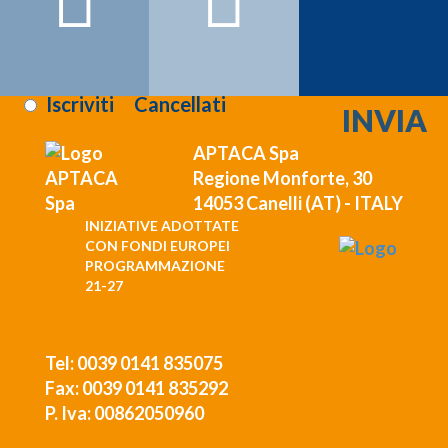
Registrati >>>
Letta l'informativa sulla
privacy
:
Iscriviti
Cancellati
APTACA Spa
Regione Monforte, 30
14053 Canelli (AT) - ITALY
INIZIATIVE ADOTTATE
CON FONDI EUROPEI
PROGRAMMAZIONE
21-27
Tel: 0039 0141 835075
Fax: 0039 0141 835292
P. Iva: 00862050960