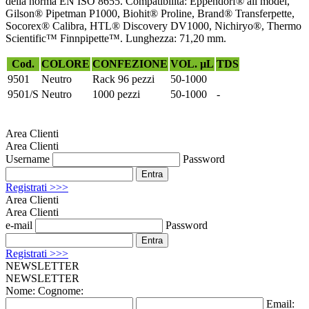
della norma EN ISO 8655. Compatibilità: Eppendorf® all model,
Gilson® Pipetman P1000, Biohit® Proline, Brand® Transferpette,
Socorex® Calibra, HTL® Discovery DV1000, Nichiryo®, Thermo
Scientific™ Finnpipette™. Lunghezza: 71,20 mm.
Cod.
COLORE
CONFEZIONE
VOL. µL
TDS
9501
Neutro
Rack 96 pezzi
50-1000
9501/S
Neutro
1000 pezzi
50-1000
-
Area Clienti
Area Clienti
Username
Password
Registrati >>>
Area Clienti
Area Clienti
e-mail
Password
Registrati >>>
NEWSLETTER
NEWSLETTER
Nome:
Cognome:
Email: