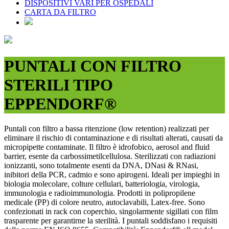
DISPOSITIVI VARI PER OSPEDALI
CARTA DA FILTRO
PUNTALI CON FILTRO
STERILI TIPO
EPPENDORF®
Puntali con filtro a bassa ritenzione (low retention) realizzati per
eliminare il rischio di contaminazione e di risultati alterati, causati da
micropipette contaminate. Il filtro è idrofobico, aerosol and fluid
barrier, esente da carbossimetilcellulosa. Sterilizzati con radiazioni
ionizzanti, sono totalmente esenti da DNA, DNasi & RNasi,
inibitori della PCR, cadmio e sono apirogeni. Ideali per impieghi in
biologia molecolare, colture cellulari, batteriologia, virologia,
immunologia e radioimmunologia. Prodotti in polipropilene
medicale (PP) di colore neutro, autoclavabili, Latex-free. Sono
confezionati in rack con coperchio, singolarmente sigillati con film
trasparente per garantirne la sterilità. I puntali soddisfano i requisiti