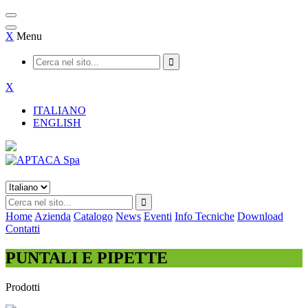
X
Menu
X
ITALIANO
ENGLISH
Home
Azienda
Catalogo
News
Eventi
Info Tecniche
Download
Contatti
PUNTALI E PIPETTE
Prodotti