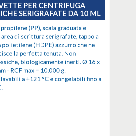
VETTE PER CENTRIFUGA
ICHE SERIGRAFATE DA 10 ML
ipropilene (PP), scala graduata e
area di scrittura serigrafate, tappo a
in polietilene (HDPE) azzurro che ne
tisce la perfetta tenuta. Non
ossiche, biologicamente inerti. Ø 16 x
m - RCF max = 10.000 g.
lavabili a +121 °C e congelabili fino a
C.