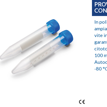
PRO
CON
In pol
ampia 
vite 
garan
citot
100 m
Autoc
-80 °