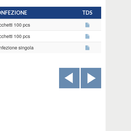
NFEZIONE
TDS
chetti 100 pcs
chetti 100 pcs
fezione singola