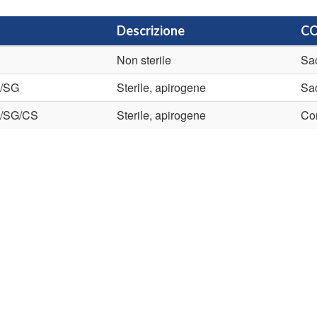
Descrizione
CO
Non sterile
Sac
/SG
Sterile, apirogene
Sac
/SG/CS
Sterile, apirogene
Con