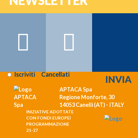
NEWSLETTER
Password
Nome:
Cognome:
Email:
Registrati >>>
Letta l'informativa sulla
privacy
:
Iscriviti
Cancellati
APTACA Spa
Regione Monforte, 30
14053 Canelli (AT) - ITALY
INIZIATIVE ADOTTATE
CON FONDI EUROPEI
PROGRAMMAZIONE
21-27