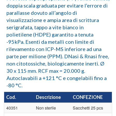
doppia scala graduata per evitare l’errore di
parallasse dovuto all’angolo di
visualizzazione e ampia area di scrittura
serigrafata, tappo a vite bianco in
polietilene (HDPE) garantito a tenuta
-95kPa. Esenti da metalli con limite di
rilevamento con ICP-MS inferiore ad una
parte per milione (PPM). DNasi & Rnasi free,
non citotossiche, biologicamente inerti. Ø
30 x 115 mm. RCF max = 20.000 g.
Autoclavabili a +121 °C e congelabili fino a
-80 °C.
Cod.
Descrizione
CONFEZIONE
T
40351
Non sterile
Sacchetti 25 pcs