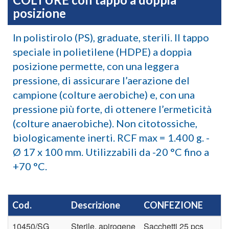
posizione
In polistirolo (PS), graduate, sterili. Il tappo
speciale in polietilene (HDPE) a doppia
posizione permette, con una leggera
pressione, di assicurare l’aerazione del
campione (colture aerobiche) e, con una
pressione più forte, di ottenere l’ermeticità
(colture anaerobiche). Non citotossiche,
biologicamente inerti. RCF max = 1.400 g. -
Ø 17 x 100 mm. Utilizzabili da -20 °C fino a
+70 °C.
Cod.
Descrizione
CONFEZIONE
T
10450/SG
Sterile, apirogene
Sacchetti 25 pcs