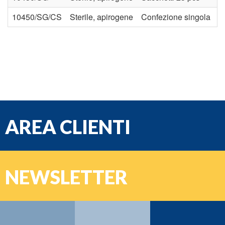
10450/SG/CS
Sterile, apirogene
Confezione singola
AREA CLIENTI
e-mail
NEWSLETTER
Password
Nome:
Cognome: