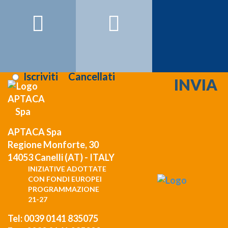
Email:
Registrati >>>
Letta l'informativa sulla
privacy
:
Iscriviti
Cancellati
APTACA Spa
Regione Monforte, 30
14053 Canelli (AT) - ITALY
INIZIATIVE ADOTTATE
CON FONDI EUROPEI
PROGRAMMAZIONE
21-27
Tel: 0039 0141 835075