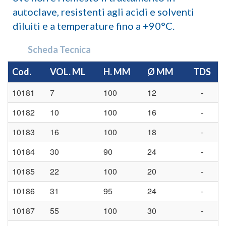
autoclave, resistenti agli acidi e solventi
diluiti e a temperature fino a +90°C.
Scheda Tecnica
Cod.
VOL. ML
H. MM
Ø MM
TDS
10181
7
100
12
-
10182
10
100
16
-
10183
16
100
18
-
10184
30
90
24
-
10185
22
100
20
-
10186
31
95
24
-
10187
55
100
30
-