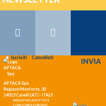
Password
Nome:
Cognome:
Email:
Registrati >>>
Letta l'informativa sulla
privacy
:
Iscriviti
Cancellati
APTACA Spa
Regione Monforte, 30
14053 Canelli (AT) - ITALY
INIZIATIVE ADOTTATE
CON FONDI EUROPEI