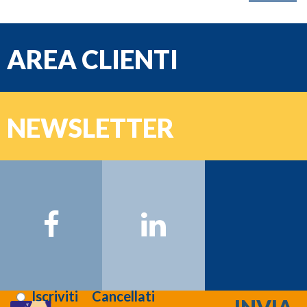
AREA CLIENTI
e-mail
NEWSLETTER
Password
Nome:
Cognome:
Email:
Registrati >>>
Letta l'informativa sulla
privacy
:
Iscriviti
Cancellati