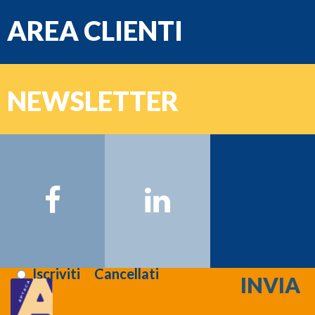
AREA CLIENTI
e-mail
NEWSLETTER
Password
Nome:
Cognome:
Email:
Registrati >>>
Letta l'informativa sulla
privacy
:
Iscriviti
Cancellati