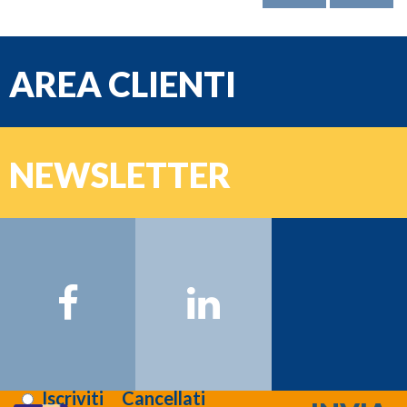
AREA CLIENTI
e-mail
NEWSLETTER
Password
Nome:
Cognome:
Email:
Registrati >>>
Letta l'informativa sulla
privacy
:
Iscriviti
Cancellati