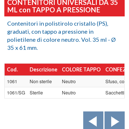
CONTENITORI UNIVERSALI DA 35
ML con TAPPO A PRESSIONE
Contenitori in polistirolo cristallo (PS),
graduati, con tappo a pressione in
polietilene di colore neutro. Vol. 35 ml - Ø
35 x 61 mm.
Cod.
Descrizione
COLORE TAPPO
CONFEZI
1061
Non sterile
Neutro
Sfuso, con 
1061/SG
Sterile
Neutro
Sacchetti d