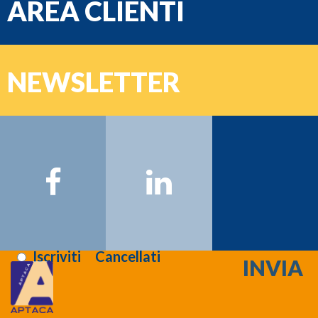
AREA CLIENTI
e-mail
NEWSLETTER
Password
Nome:
Cognome:
Email:
Registrati >>>
Letta l'informativa sulla
privacy
:
Iscriviti
Cancellati