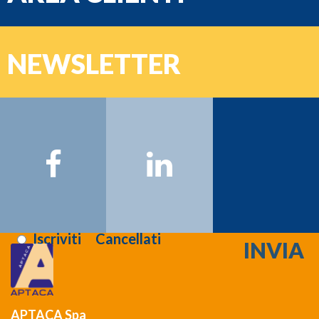
e-mail
NEWSLETTER
Password
Nome:
Cognome:
Email:
Registrati >>>
Letta l'informativa sulla
privacy
:
Iscriviti
Cancellati
APTACA Spa