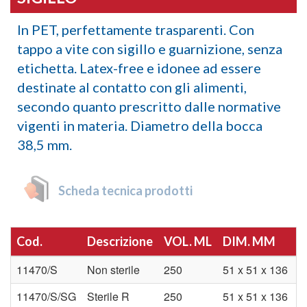
In PET, perfettamente trasparenti. Con
tappo a vite con sigillo e guarnizione, senza
etichetta. Latex-free e idonee ad essere
destinate al contatto con gli alimenti,
secondo quanto prescritto dalle normative
vigenti in materia. Diametro della bocca
38,5 mm.
Scheda tecnica prodotti
Cod.
Descrizione
VOL. ML
DIM. MM
11470/S
Non sterile
250
51 x 51 x 136
11470/S/SG
Sterile R
250
51 x 51 x 136