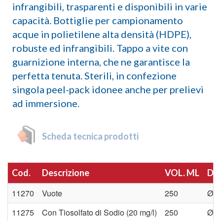
infrangibili, trasparenti e disponibili in varie
capacità. Bottiglie per campionamento
acque in polietilene alta densità (HDPE),
robuste ed infrangibili. Tappo a vite con
guarnizione interna, che ne garantisce la
perfetta tenuta. Sterili, in confezione
singola peel-pack idonee anche per prelievi
ad immersione.
Scheda tecnica prodotti
Cod.
Descrizione
VOL. ML
DI
11270
Vuote
250
Ø 6
11275
Con Tiosolfato di Sodio (20 mg/l)
250
Ø 6