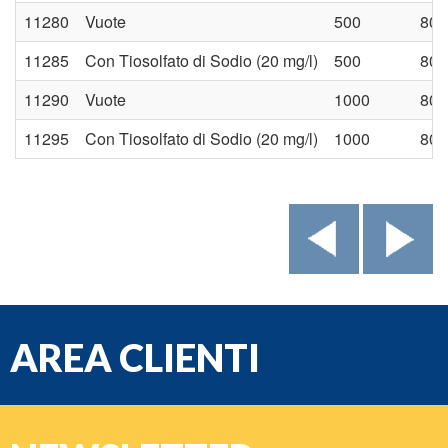
11280
Vuote
500
80 
11285
Con Tiosolfato di Sodio (20 mg/l)
500
80 
11290
Vuote
1000
80 
11295
Con Tiosolfato di Sodio (20 mg/l)
1000
80 
AREA CLIENTI
e-mail