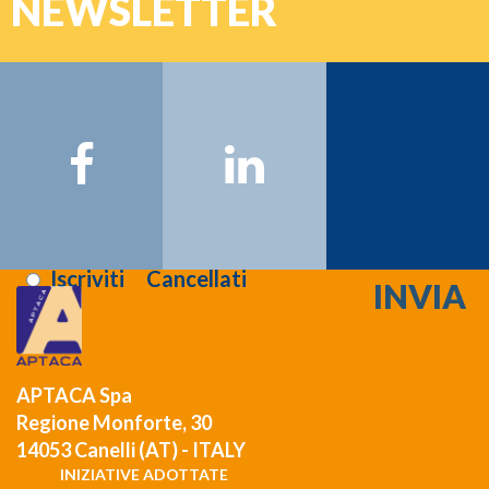
NEWSLETTER
Password
Nome:
Cognome:
Email:
Registrati >>>
Letta l'informativa sulla
privacy
:
Iscriviti
Cancellati
APTACA Spa
Regione Monforte, 30
14053 Canelli (AT) - ITALY
INIZIATIVE ADOTTATE